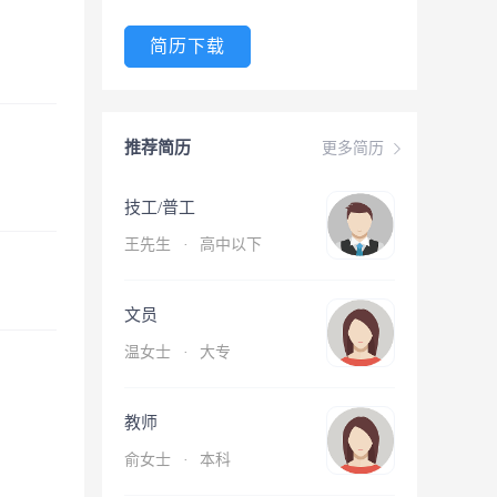
简历下载
推荐简历
更多简历
技工/普工
王先生
·
高中以下
文员
温女士
·
大专
教师
俞女士
·
本科